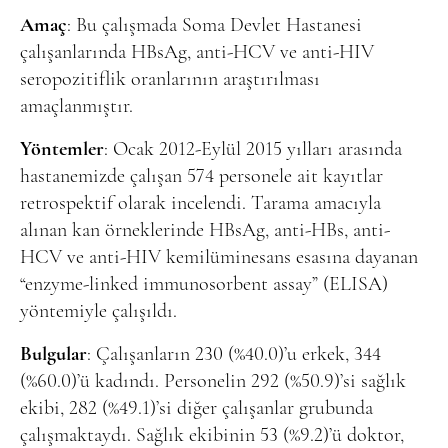
Online Makale Gönderimi
Amaç
: Bu çalışmada Soma Devlet Hastanesi
Dizinler
çalışanlarında HBsAg, anti-HCV ve anti-HIV
seropozitiflik oranlarının araştırılması
Telif Hakları
amaçlanmıştır.
İletişim
Yöntemler
: Ocak 2012-Eylül 2015 yılları arasında
hastanemizde çalışan 574 personele ait kayıtlar
FACEBOOK
TWITTER
YOUTUBE
retrospektif olarak incelendi. Tarama amacıyla
alınan kan örneklerinde HBsAg, anti-HBs, anti-
HCV ve anti-HIV kemilüminesans esasına dayanan
“enzyme-linked immunosorbent assay” (ELISA)
yöntemiyle çalışıldı.
Bulgular
: Çalışanların 230 (%40.0)’u erkek, 344
(%60.0)’ü kadındı. Personelin 292 (%50.9)’si sağlık
ekibi, 282 (%49.1)’si diğer çalışanlar grubunda
çalışmaktaydı. Sağlık ekibinin 53 (%9.2)’ü doktor,