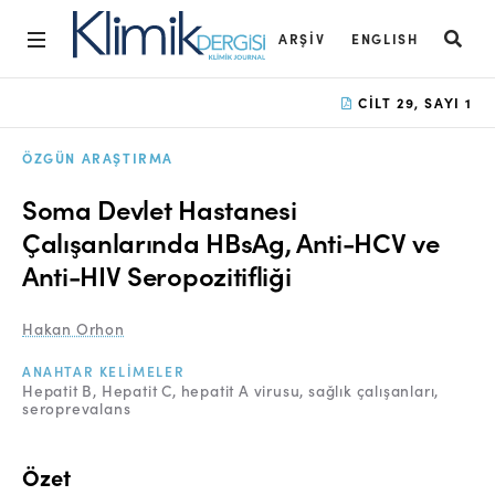
ARŞIV
ENGLISH
Ana Sayfa
CILT 29, SAYI 1
Arşiv
ÖZGÜN ARAŞTIRMA
Amaç ve Kapsam
Soma Devlet Hastanesi
Açık Erişim İlkesi
Çalışanlarında HBsAg, Anti-HCV ve
Anti-HIV Seropozitifliği
Yayın Kurulu
Etik İlkeler
Hakan Orhon
Editoryal Süreç
ANAHTAR KELIMELER
Hepatit B
Hepatit C
hepatit A virusu
sağlık çalışanları
seroprevalans
Danışmanlık Süreci
Yazarlara Bilgi
Özet