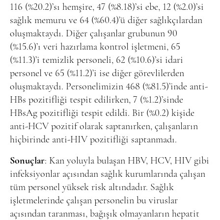
116 (%20.2)’sı hemşire, 47 (%8.18)’si ebe, 12 (%2.0)’si
sağlık memuru ve 64 (%60.4)’ü diğer sağlıkçılardan
oluşmaktaydı. Diğer çalışanlar grubunun 90
(%15.6)’ı veri hazırlama kontrol işletmeni, 65
(%11.3)’i temizlik personeli, 62 (%10.6)’si idari
personel ve 65 (%11.2)’i ise diğer görevlilerden
oluşmaktaydı. Personelimizin 468 (%81.5)’inde anti-
HBs pozitifliği tespit edilirken, 7 (%1.2)’sinde
HBsAg pozitifliği tespit edildi. Bir (%0.2) kişide
anti-HCV pozitif olarak saptanırken, çalışanların
hiçbirinde anti-HIV pozitifliği saptanmadı.
Sonuçlar
: Kan yoluyla bulaşan HBV, HCV, HIV gibi
infeksiyonlar açısından sağlık kurumlarında çalışan
tüm personel yüksek risk altındadır. Sağlık
işletmelerinde çalışan personelin bu viruslar
açısından taranması, bağışık olmayanların hepatit