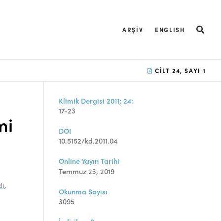
ARŞIV
ENGLISH
CILT 24, SAYI 1
Klimik Dergisi 2011; 24:
17-23
mi
DOI
10.5152/kd.2011.04
Online Yayın Tarihi
Temmuz 23, 2019
dı
,
Okunma Sayısı
3095