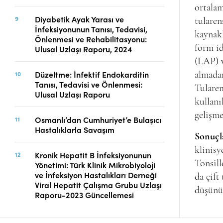
ortalam
Diyabetik Ayak Yarası ve
tularen
İnfeksiyonunun Tanısı, Tedavisi,
kaynakl
Önlenmesi ve Rehabilitasyonu:
form id
Ulusal Uzlaşı Raporu, 2024
(LAP) v
Düzeltme: İnfektif Endokarditin
almadan
Tanısı, Tedavisi ve Önlenmesi:
Tularem
Ulusal Uzlaşı Raporu
kullanı
gelişme
Osmanlı’dan Cumhuriyet’e Bulaşıcı
Hastalıklarla Savaşım
Sonuçl
klinisy
Kronik Hepatit B İnfeksiyonunun
Tonsill
Yönetimi: Türk Klinik Mikrobiyoloji
ve İnfeksiyon Hastalıkları Derneği
da çift
Viral Hepatit Çalışma Grubu Uzlaşı
düşünü
Raporu-2023 Güncellemesi