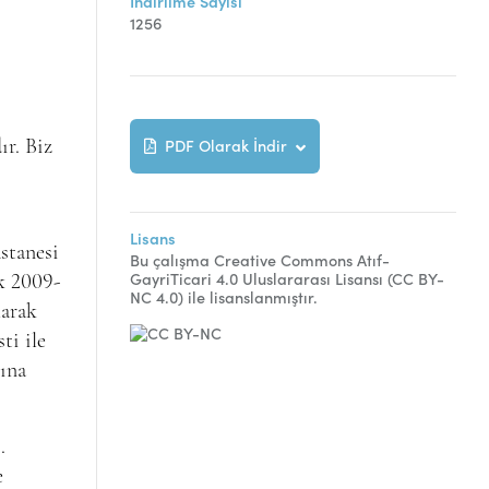
İndirilme Sayısı
1256
PDF Olarak İndir
ır. Biz
Lisans
stanesi
Bu çalışma Creative Commons Atıf-
GayriTicari 4.0 Uluslararası Lisansı (CC BY-
k 2009-
NC 4.0) ile lisanslanmıştır.
larak
ti ile
rına
.
e