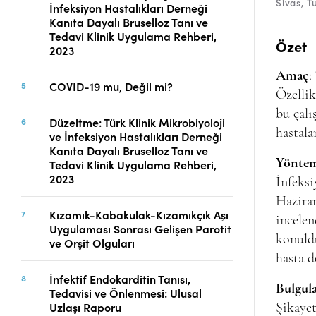
Sivas
T
İnfeksiyon Hastalıkları Derneği
Telif Hakları
Kanıta Dayalı Bruselloz Tanı ve
İletişim
Tedavi Klinik Uygulama Rehberi,
Özet
2023
Amaç
:
COVID-19 mu, Değil mi?
FACEBOOK
TWITTER
YOUTUBE
Özellik
bu çalı
Düzeltme: Türk Klinik Mikrobiyoloji
hastala
ve İnfeksiyon Hastalıkları Derneği
Kanıta Dayalı Bruselloz Tanı ve
Yöntem
Tedavi Klinik Uygulama Rehberi,
2023
İnfeksi
Haziran
Kızamık-Kabakulak-Kızamıkçık Aşı
incelen
Uygulaması Sonrası Gelişen Parotit
konuldu
ve Orşit Olguları
hasta d
İnfektif Endokarditin Tanısı,
Bulgul
Tedavisi ve Önlenmesi: Ulusal
Uzlaşı Raporu
Şikayet