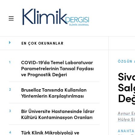
EN ÇOK OKUNANLAR
Ana Sayfa
Arşiv
Amaç ve Kapsam
ÖZGÜN 
COVID-19’da Temel Laboratuvar
Parametrelerinin Tanısal Faydası
Açık Erişim İlkesi
Siv
ve Prognostik Değeri
Yayın Kurulu
Sal
Etik İlkeler
Bruselloz Tanısında Kullanılan
Editoryal Süreç
Değ
Yöntemlerin Karşılaştırılması
Danışmanlık Süreci
Yazarlara Bilgi
Bir Üniversite Hastanesinde İdrar
Aynur E
Online Makale
Kültürü Kontaminasyon Oranları
Hülya Ş
Gönderimi
ANAHTA
Dizinler
Türk Klinik Mikrobiyoloji ve