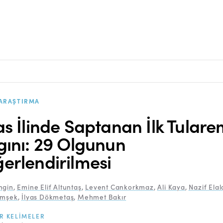
ARAŞTIRMA
as İlinde Saptanan İlk Tulare
gını: 29 Olgunun
erlendirilmesi
ngin
,
Emine Elif Altuntaş
,
Levent Cankorkmaz
,
Ali Kaya
,
Nazif Elal
imşek
,
İlyas Dökmetaş
,
Mehmet Bakır
R KELIMELER