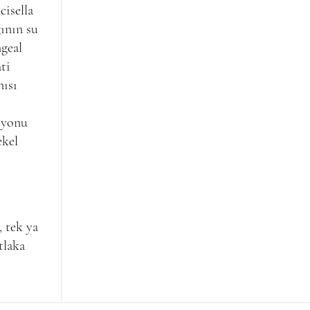
cisella
gının su
geal
ti
nısı
syonu
ekel
, tek ya
tlaka