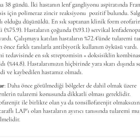
a 38 gündü. İki hastanın lenf gangliyonu aspiratında Fran
sis için polimeraz zincir reaksiyonu pozitif bulundu. Sal
ı olduğu düşünüldü. En sık saptanan klinik form orofarin
i (%75.9). Hastaların çoğunda (%93.1) servikal lenfadenopa
ardı. Çalışmaya katılan hastaların %72.4’ünde tularemi ta
 önce farklı tanılarla antibiyotik kullanım öyküsü vardı.
i tedavisinde en sık streptomisin + doksisiklin kombina
ldı (%44.8). Hastalarımızın hiçbirinde yara skarı dışında s
di ve kaybedilen hastamız olmadı.
ar
: Daha önce görülmediği bölgeler de dahil olmak üzere
enlerin tularemi konusunda dikkatli olması gereklidir.
ofarenjit ile birlikte olan ya da tonsillofarenjit olmaksızın
 taraflı LAP’ı olan hastaların ayırıcı tanısında tularemi mu
lmelidir.