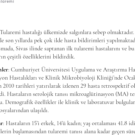
ularemi
 Tularemi hastalığı ülkemizde salgınlara sebep olmaktadır.
le son yıllarda pek çok ilde hasta bildirimleri yapılmaktad
şmada, Sivas ilinde saptanan ilk tularemi hastalarını ve bu
rın çeşitli özelliklerini bildirdik.
ler
: Cumhuriyet Üniversitesi Uygulama ve Araştırma Ha
yon Hastalıkları ve Klinik Mikrobiyoloji Kliniği’nde Oca
 2010 tarihleri yatırılarak izlenen 29 hasta retrospektif o
di. Hastaların serolojik tanısı mikroaglütinasyon (MA) tes
. Demografik özellikler ile klinik ve laboratuvar bulgula
osyalarından ulaşıldı.
ar
: Hastaların 15’i erkek, 14’ü kadın; yaş ortalaması 41.8 idi
lerin başlamasından tularemi tanısı alana kadar geçen sür