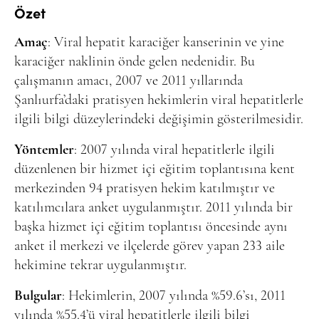
Online Makale Gönderimi
Özet
Dizinler
Amaç
: Viral hepatit karaciğer kanserinin ve yine
Telif Hakları
karaciğer naklinin önde gelen nedenidir. Bu
çalışmanın amacı, 2007 ve 2011 yıllarında
İletişim
Şanlıurfa’daki pratisyen hekimlerin viral hepatitlerle
ilgili bilgi düzeylerindeki değişimin gösterilmesidir.
FACEBOOK
TWITTER
YOUTUBE
Yöntemler
: 2007 yılında viral hepatitlerle ilgili
düzenlenen bir hizmet içi eğitim toplantısına kent
merkezinden 94 pratisyen hekim katılmıştır ve
katılımcılara anket uygulanmıştır. 2011 yılında bir
başka hizmet içi eğitim toplantısı öncesinde aynı
anket il merkezi ve ilçelerde görev yapan 233 aile
hekimine tekrar uygulanmıştır.
Bulgular
: Hekimlerin, 2007 yılında %59.6’sı, 2011
yılında %55.4’ü viral hepatitlerle ilgili bilgi