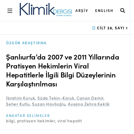
ARŞIV
ENGLISH
Ana Sayfa
CILT 28, SAYI 1
Arşiv
ÖZGÜN ARAŞTIRMA
Amaç ve Kapsam
Şanlıurfa’da 2007 ve 2011 Yıllarında
Açık Erişim İlkesi
Pratisyen Hekimlerin Viral
Hepatitlerle İlgili Bilgi Düzeylerinin
Yayın Kurulu
Karşılaştırılması
Etik İlkeler
İbrahim Koruk
,
Süda Tekin-Koruk
,
Canan Demir
,
Editoryal Süreç
Seher Kutlu
,
Suzan Havlioğlu
,
Ayşana Zehra Keklik
Danışmanlık Süreci
ANAHTAR KELIMELER
bilgi
pratisyen hekimler
viral hepatit
Yazarlara Bilgi