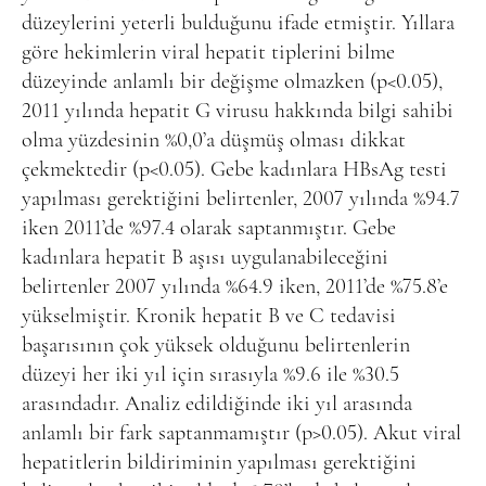
düzeylerini yeterli bulduğunu ifade etmiştir. Yıllara
göre hekimlerin viral hepatit tiplerini bilme
düzeyinde anlamlı bir değişme olmazken (p<0.05),
2011 yılında hepatit G virusu hakkında bilgi sahibi
olma yüzdesinin %0,0’a düşmüş olması dikkat
çekmektedir (p<0.05). Gebe kadınlara HBsAg testi
yapılması gerektiğini belirtenler, 2007 yılında %94.7
iken 2011’de %97.4 olarak saptanmıştır. Gebe
kadınlara hepatit B aşısı uygulanabileceğini
belirtenler 2007 yılında %64.9 iken, 2011’de %75.8’e
yükselmiştir. Kronik hepatit B ve C tedavisi
başarısının çok yüksek olduğunu belirtenlerin
düzeyi her iki yıl için sırasıyla %9.6 ile %30.5
arasındadır. Analiz edildiğinde iki yıl arasında
anlamlı bir fark saptanmamıştır (p>0.05). Akut viral
hepatitlerin bildiriminin yapılması gerektiğini