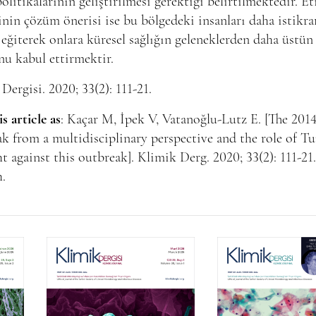
politikalarının geliştirilmesi gerektiği belirtilmektedir. Et
inin çözüm önerisi ise bu bölgedeki insanları daha istikrar
 eğiterek onlara küresel sağlığın geleneklerden daha üstün
u kabul ettirmektir.
Dergisi. 2020; 33(2): 111-21.
is article as
: Kaçar M, İpek V, Vatanoğlu-Lutz E. [The 201
k from a multidisciplinary perspective and the role of Tu
ht against this outbreak]. Klimik Derg. 2020; 33(2): 111-21.
.