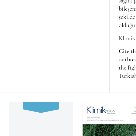
sağlık 
bileşen
şekilde
olduğun
Klimik 
Cite th
outbrea
the fig
Turkish