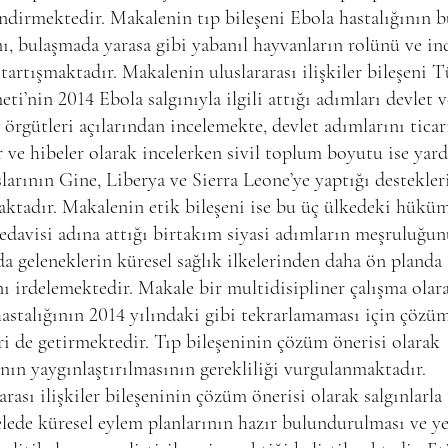
ndirmektedir. Makalenin tıp bileşeni Ebola hastalığının 
nı, bulaşmada yarasa gibi yabanıl hayvanların rolünü ve in
tartışmaktadır. Makalenin uluslararası ilişkiler bileşeni 
i’nin 2014 Ebola salgınıyla ilgili attığı adımları devlet ve
örgütleri açılarından incelemekte, devlet adımlarını ticar
er ve hibeler olarak incelerken sivil toplum boyutu ise yar
larının Gine, Liberya ve Sierra Leone’ye yaptığı destekler
ktadır. Makalenin etik bileşeni ise bu üç ülkedeki hüküm
edavisi adına attığı birtakım siyasi adımların meşruluğun
da geleneklerin küresel sağlık ilkelerinden daha ön planda
ı irdelemektedir. Makale bir multidisipliner çalışma olar
astalığının 2014 yılındaki gibi tekrarlamaması için çözü
ri de getirmektedir. Tıp bileşeninin çözüm önerisi olarak
nın yaygınlaştırılmasının gerekliliği vurgulanmaktadır.
arası ilişkiler bileşeninin çözüm önerisi olarak salgınlarla
ede küresel eylem planlarının hazır bulundurulması ve y