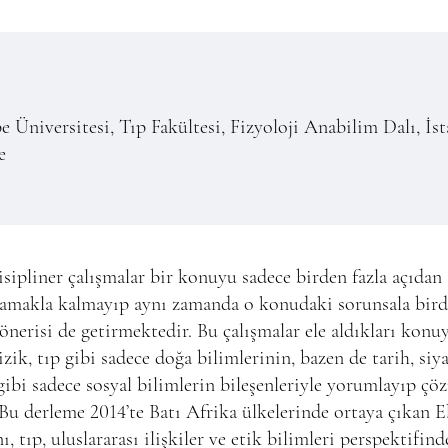
e Üniversitesi, Tıp Fakültesi, Fizyoloji Anabilim Dalı, İst
e
sipliner çalışmalar bir konuyu sadece birden fazla açıdan
amakla kalmayıp aynı zamanda o konudaki sorunsala bird
nerisi de getirmektedir. Bu çalışmalar ele aldıkları konu
izik, tıp gibi sadece doğa bilimlerinin, bazen de tarih, siy
gibi sadece sosyal bilimlerin bileşenleriyle yorumlayıp ç
. Bu derleme 2014’te Batı Afrika ülkelerinde ortaya çıkan 
nı, tıp, uluslararası ilişkiler ve etik bilimleri perspektifin