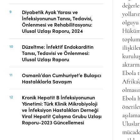
değerle
Diyabetik Ayak Yarası ve
yolları
İnfeksiyonunun Tanısı, Tedavisi,
olguyu 
Önlenmesi ve Rehabilitasyonu:
Ulusal Uzlaşı Raporu, 2024
Hükümet
toplum 
Düzeltme: İnfektif Endokarditin
ilişkil
Tanısı, Tedavisi ve Önlenmesi:
kuruluş
Ulusal Uzlaşı Raporu
aktarma
Ebola t
Osmanlı’dan Cumhuriyet’e Bulaşıcı
Hastalıklarla Savaşım
Afrika’
olmasın
Kronik Hepatit B İnfeksiyonunun
Ebola h
Yönetimi: Türk Klinik Mikrobiyoloji
önerile
ve İnfeksiyon Hastalıkları Derneği
aşılama
Viral Hepatit Çalışma Grubu Uzlaşı
Raporu-2023 Güncellemesi
Uluslar
mücadel