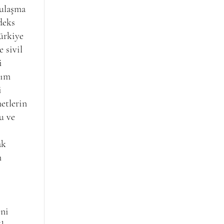
bulaşma
deks
Türkiye
 sivil
i
dım
i
etlerin
u ve
ak
m
eni