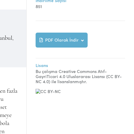
İndirilme Sayısı
851
anbul,
PDF Olarak İndir
Lisans
Bu çalışma Creative Commons Atıf-
GayriTicari 4.0 Uluslararası Lisansı (CC BY-
NC 4.0) ile lisanslanmıştır.
en fazla
yu
aset
özmeye
Ebola
den