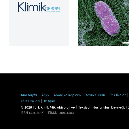
Cilt 39, Sayı 2
Ana Sayfa
Arşiv
Amaç ve Kapsam
Yayın Kurulu
Etik İlkeler
Telif Hakları
İletişim
© 2026 Türk Klinik Mikrobiyoloji ve İnfeksiyon Hastalıkları Derneği. T
ISSN
1301-143X
EISSN
1309-1484