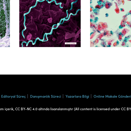
Cilt 39, Sayı 1
Cilt 38, Say
Editoryal Süreç
Danışmanlık Süreci
Yazarlara Bilgi
Online Makale Gönder
üm içerik, CC BY-NC 4.0 altında lisanslanmıştır (All content is licensed under CC B