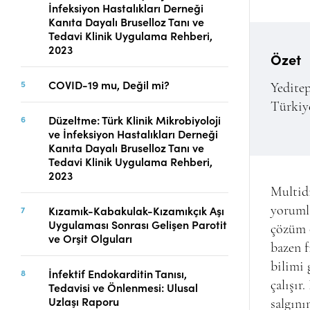
İnfeksiyon Hastalıkları Derneği
Telif Hakları
Kanıta Dayalı Bruselloz Tanı ve
İletişim
Tedavi Klinik Uygulama Rehberi,
2023
Özet
COVID-19 mu, Değil mi?
FACEBOOK
TWITTER
YOUTUBE
Yeditep
Türkiy
Düzeltme: Türk Klinik Mikrobiyoloji
ve İnfeksiyon Hastalıkları Derneği
Kanıta Dayalı Bruselloz Tanı ve
Tedavi Klinik Uygulama Rehberi,
2023
Multidi
Kızamık-Kabakulak-Kızamıkçık Aşı
yoruml
Uygulaması Sonrası Gelişen Parotit
çözüm ö
ve Orşit Olguları
bazen f
bilimi 
İnfektif Endokarditin Tanısı,
çalışır
Tedavisi ve Önlenmesi: Ulusal
Uzlaşı Raporu
salgını