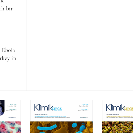
ik
lı bir
4 Ebola
rkey in