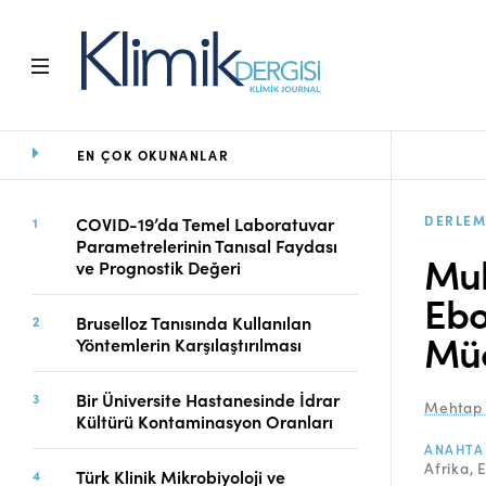
EN ÇOK OKUNANLAR
Ana Sayfa
Arşiv
Amaç ve Kapsam
DERLEM
COVID-19’da Temel Laboratuvar
Parametrelerinin Tanısal Faydası
Açık Erişim İlkesi
Mul
ve Prognostik Değeri
Yayın Kurulu
Ebo
Etik İlkeler
Bruselloz Tanısında Kullanılan
Editoryal Süreç
Müc
Yöntemlerin Karşılaştırılması
Danışmanlık Süreci
Yazarlara Bilgi
Bir Üniversite Hastanesinde İdrar
Mehtap 
Online Makale
Kültürü Kontaminasyon Oranları
Gönderimi
ANAHTA
Afrika
E
Dizinler
Türk Klinik Mikrobiyoloji ve