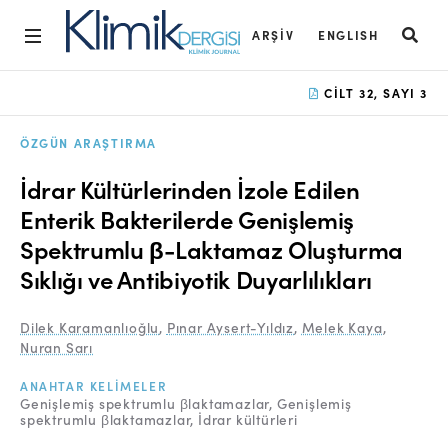
ARŞIV
ENGLISH
Ana Sayfa
CILT 32, SAYI 3
Arşiv
ÖZGÜN ARAŞTIRMA
Amaç ve Kapsam
İdrar Kültürlerinden İzole Edilen
Açık Erişim İlkesi
Enterik Bakterilerde Genişlemiş
Spektrumlu β-Laktamaz Oluşturma
Yayın Kurulu
Sıklığı ve Antibiyotik Duyarlılıkları
Etik İlkeler
Dilek Karamanlıoğlu
,
Pınar Aysert-Yıldız
,
Melek Kaya
,
Editoryal Süreç
Nuran Sarı
Danışmanlık Süreci
ANAHTAR KELIMELER
Genişlemiş spektrumlu βlaktamazlar
Genişlemiş
Yazarlara Bilgi
spektrumlu βlaktamazlar
İdrar kültürleri