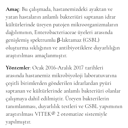
Online Makale Gönderimi
Amaç
: Bu çalışmada, hastanemizdeki ayaktan ve
Dizinler
yatan hastaların anlamlı bakteriüri saptanan idrar
Telif Hakları
kültürlerinde üreyen patojen mikroorganizmaların
dağılımının, Enterobacteriaceae üyeleri arasında
İletişim
genişlemiş spektrumlu β-laktamaz (GSBL)
oluşturma sıklığının ve antibiyotiklere duyarlılığın
FACEBOOK
TWITTER
YOUTUBE
araştırılması amaçlanmıştır.
Yöntemler
: Ocak 2016-Aralık 2017 tarihleri
arasında hastanemiz mikrobiyoloji laboratuvarına
çeşitli birimlerden gönderilen idrarlardan pyüri
saptanan ve kültürlerinde anlamlı bakteriüri olanlar
çalışmaya dahil edilmiştir. Üreyen bakterilerin
tanımlanması, duyarlılık testleri ve GSBL yapımının
araştırılması VITEK® 2 otomatize sistemiyle
yapılmıştır.