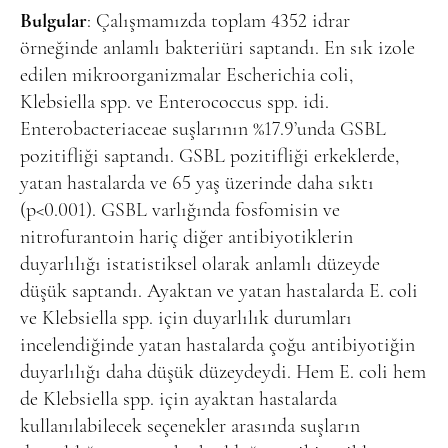
Bulgular
: Çalışmamızda toplam 4352 idrar
örneğinde anlamlı bakteriüri saptandı. En sık izole
edilen mikroorganizmalar Escherichia coli,
Klebsiella spp. ve Enterococcus spp. idi.
Enterobacteriaceae suşlarının %17.9’unda GSBL
pozitifliği saptandı. GSBL pozitifliği erkeklerde,
yatan hastalarda ve 65 yaş üzerinde daha sıktı
(p<0.001). GSBL varlığında fosfomisin ve
nitrofurantoin hariç diğer antibiyotiklerin
duyarlılığı istatistiksel olarak anlamlı düzeyde
düşük saptandı. Ayaktan ve yatan hastalarda E. coli
ve Klebsiella spp. için duyarlılık durumları
incelendiğinde yatan hastalarda çoğu antibiyotiğin
duyarlılığı daha düşük düzeydeydi. Hem E. coli hem
de Klebsiella spp. için ayaktan hastalarda
kullanılabilecek seçenekler arasında suşların