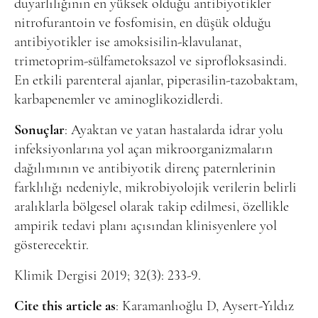
duyarlılığının en yüksek olduğu antibiyotikler
nitrofurantoin ve fosfomisin, en düşük olduğu
antibiyotikler ise amoksisilin-klavulanat,
trimetoprim-sülfametoksazol ve siprofloksasindi.
En etkili parenteral ajanlar, piperasilin-tazobaktam,
karbapenemler ve aminoglikozidlerdi.
Sonuçlar
: Ayaktan ve yatan hastalarda idrar yolu
infeksiyonlarına yol açan mikroorganizmaların
dağılımının ve antibiyotik direnç paternlerinin
farklılığı nedeniyle, mikrobiyolojik verilerin belirli
aralıklarla bölgesel olarak takip edilmesi, özellikle
ampirik tedavi planı açısından klinisyenlere yol
gösterecektir.
Klimik Dergisi 2019; 32(3): 233-9.
Cite this article as
: Karamanlıoğlu D, Aysert-Yıldız