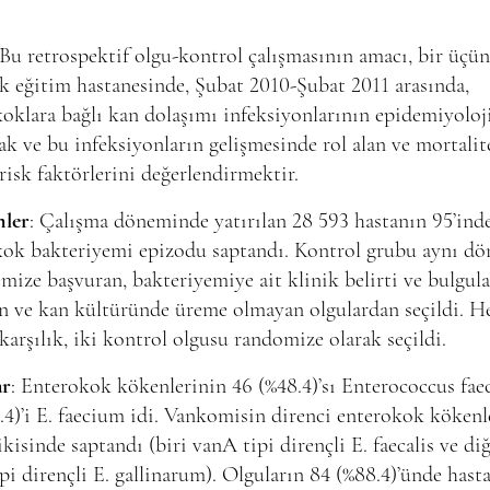
 Bu retrospektif olgu-kontrol çalışmasının amacı, bir üçü
 eğitim hastanesinde, Şubat 2010-Şubat 2011 arasında,
oklara bağlı kan dolaşımı infeksiyonlarının epidemiyoloj
k ve bu infeksiyonların gelişmesinde rol alan ve mortalit
i risk faktörlerini değerlendirmektir.
ler
: Çalışma döneminde yatırılan 28 593 hastanın 95’ind
kok bakteriyemi epizodu saptandı. Kontrol grubu aynı d
mize başvuran, bakteriyemiye ait klinik belirti ve bulgula
n ve kan kültüründe üreme olmayan olgulardan seçildi. H
karşılık, iki kontrol olgusu randomize olarak seçildi.
ar
: Enterokok kökenlerinin 46 (%48.4)’sı Enterococcus faec
.4)’i E. faecium idi. Vankomisin direnci enterokok kökenl
ikisinde saptandı (biri vanA tipi dirençli E. faecalis ve diğ
pi dirençli E. gallinarum). Olguların 84 (%88.4)’ünde hast