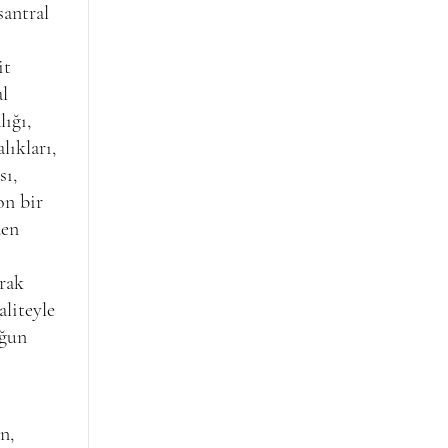
santral
it
l
ığı,
lıkları,
sı,
on bir
den
rak
aliteyle
oğun
n,