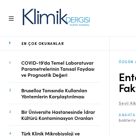
EN ÇOK OKUNANLAR
Ana Sayfa
Arşiv
Amaç ve Kapsam
ÖZGÜN 
COVID-19’da Temel Laboratuvar
Parametrelerinin Tanısal Faydası
Açık Erişim İlkesi
Ent
ve Prognostik Değeri
Yayın Kurulu
Fak
Etik İlkeler
Bruselloz Tanısında Kullanılan
Editoryal Süreç
Yöntemlerin Karşılaştırılması
Danışmanlık Süreci
Sevil Al
Yazarlara Bilgi
Bir Üniversite Hastanesinde İdrar
ANAHTA
Online Makale
Kültürü Kontaminasyon Oranları
bakteri
Gönderimi
Dizinler
Türk Klinik Mikrobiyoloji ve