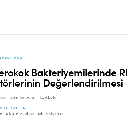
ARAŞTIRMA
erokok Bakteriyemilerinde Ri
törlerinin Değerlendirilmesi
kan
,
Figen Kuloğlu
,
Filiz Akata
R KELIMELER
yemi
Enterokoklar
risk faktörleri