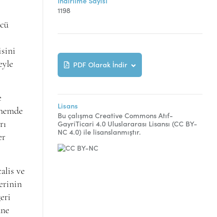
İndirilme Sayısı
1198
ncü
isini
eyle
PDF Olarak İndir
e
Lisans
önemde
Bu çalışma Creative Commons Atıf-
GayriTicari 4.0 Uluslararası Lisansı (CC BY-
rı
NC 4.0) ile lisanslanmıştır.
er
alis ve
erinin
eri
ane