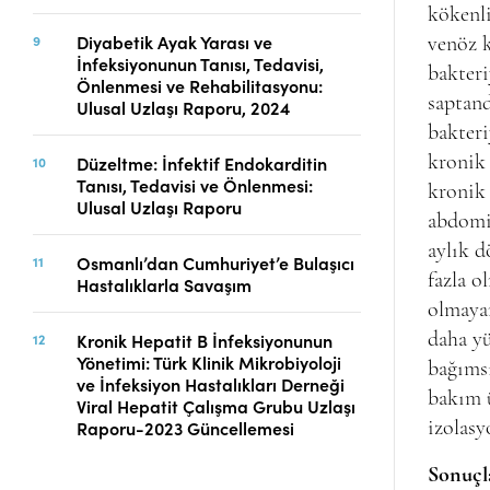
kökenli
Diyabetik Ayak Yarası ve
venöz k
İnfeksiyonunun Tanısı, Tedavisi,
bakteri
Önlenmesi ve Rehabilitasyonu:
saptand
Ulusal Uzlaşı Raporu, 2024
bakteri
Düzeltme: İnfektif Endokarditin
kronik 
Tanısı, Tedavisi ve Önlenmesi:
kronik 
Ulusal Uzlaşı Raporu
abdomin
aylık d
Osmanlı’dan Cumhuriyet’e Bulaşıcı
fazla o
Hastalıklarla Savaşım
olmayan
Kronik Hepatit B İnfeksiyonunun
daha yü
Yönetimi: Türk Klinik Mikrobiyoloji
bağımsı
ve İnfeksiyon Hastalıkları Derneği
bakım 
Viral Hepatit Çalışma Grubu Uzlaşı
Raporu-2023 Güncellemesi
izolasy
Sonuçl