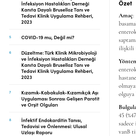
Özet
İnfeksiyon Hastalıkları Derneği
Telif Hakları
Kanıta Dayalı Bruselloz Tanı ve
İletişim
Tedavi Klinik Uygulama Rehberi,
Amaç
:
2023
basamak
enterok
COVID-19 mu, Değil mi?
FACEBOOK
TWITTER
YOUTUBE
saptama
ilişkil
Düzeltme: Türk Klinik Mikrobiyoloji
ve İnfeksiyon Hastalıkları Derneği
Yöntem
Kanıta Dayalı Bruselloz Tanı ve
entero
Tedavi Klinik Uygulama Rehberi,
2023
hastane
olmaya
Kızamık-Kabakulak-Kızamıkçık Aşı
olguya 
Uygulaması Sonrası Gelişen Parotit
ve Orşit Olguları
Bulgul
45 (%47
İnfektif Endokarditin Tanısı,
sadece 
Tedavisi ve Önlenmesi: Ulusal
Uzlaşı Raporu
vanB ti