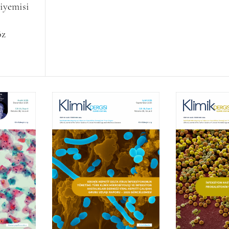
riyemisi
öz