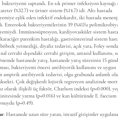
 bakteriyemi saptandı. En sık primer infeksiyon kaynağı 
ateter (%32.7) ve üriner sistem (%14.7) idi. Altı hastada
yemiye eşlik eden infektif endokardit, iki hastada menenj
ı. Enterokok bakteriyemilerinin 39 (%41)’u polimikrobiya
yemiydi. İmmünosüpresyon, kardiyovasküler sistem hastal
karaciğer parenkim hastalığı, gastrointestinal sistem hasta
böbrek yetmezliği, diyaliz tedavisi, açık yara, Foley sonda
al cerrahi dışındaki cerrahi girişim, antasid kullanımı, s
önemde hastanede yatış, hastanede yatış süresinin 15 gün
lması, bakteriyemi öncesi antibiyotik kullanımı ve uygun
 ampirik antibiyotik tedavisi, olgu grubunda anlamlı ola
ksekti. Çok değişkenli lojistik regresyon analizinde mort
z olarak ilişkili üç faktör, Charlson indeksi (p=0.000), y
ünitesinde yatma (p=0.016) ve kan kültüründe E. faecium
onuydu (p=0.49).
ar
: Hastanede uzun süre yatan, invazif girişimler uygulana