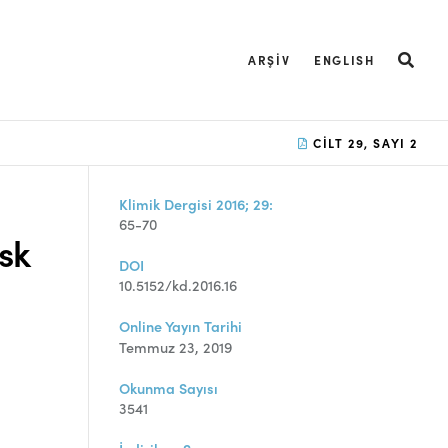
ARŞIV
ENGLISH
CILT 29, SAYI 2
Klimik Dergisi 2016; 29:
65-70
sk
DOI
10.5152/kd.2016.16
Online Yayın Tarihi
Temmuz 23, 2019
Okunma Sayısı
3541