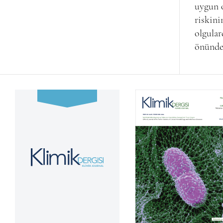
uygun o
riskini
olgular
önünde