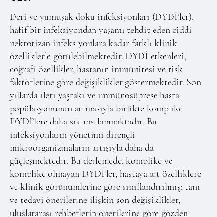
Online Makale Gönderimi
Deri ve yumuşak doku infeksiyonları (DYDİ’ler),
Dizinler
hafif bir infeksiyondan yaşamı tehdit eden ciddi
Telif Hakları
nekrotizan infeksiyonlara kadar farklı klinik
özelliklerle görülebilmektedir. DYDİ etkenleri,
İletişim
coğrafi özellikler, hastanın immünitesi ve risk
faktörlerine göre değişiklikler göstermektedir. Son
FACEBOOK
TWITTER
YOUTUBE
yıllarda ileri yaştaki ve immünosüprese hasta
popülasyonunun artmasıyla birlikte komplike
DYDİ’lere daha sık rastlanmaktadır. Bu
infeksiyonların yönetimi dirençli
mikroorganizmaların artışıyla daha da
güçleşmektedir. Bu derlemede, komplike ve
komplike olmayan DYDİ’ler, hastaya ait özelliklere
ve klinik görünümlerine göre sınıflandırılmış; tanı
ve tedavi önerilerine ilişkin son değişiklikler,
uluslararası rehberlerin önerilerine göre gözden