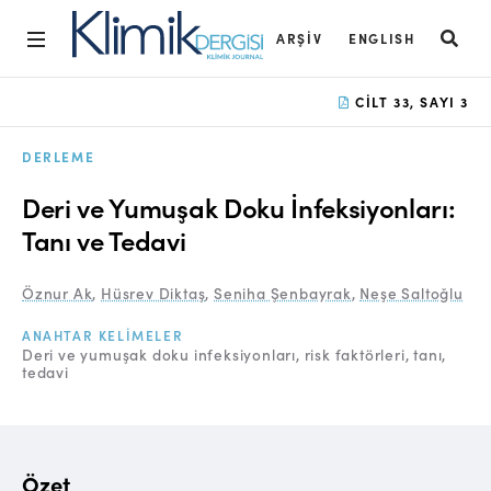
ARŞIV
ENGLISH
Ana Sayfa
CILT 33, SAYI 3
Arşiv
DERLEME
Amaç ve Kapsam
Deri ve Yumuşak Doku İnfeksiyonları:
Açık Erişim İlkesi
Tanı ve Tedavi
Yayın Kurulu
Öznur Ak
,
Hüsrev Diktaş
,
Seniha Şenbayrak
,
Neşe Saltoğlu
Etik İlkeler
ANAHTAR KELIMELER
Deri ve yumuşak doku infeksiyonları
risk faktörleri
tanı
Editoryal Süreç
tedavi
Danışmanlık Süreci
Yazarlara Bilgi
Özet