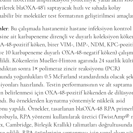
irilerek blaOXA-48’i saptayacak hızlı ve sahada kolay
abilir bir moleküler test formatının geliştirilmesi amaçla
ler
: Bu çalışmada hastanemiz hastane infeksiyon kontrol
ine ait karbapeneme dirençli ve duyarlı koleksiyon köken
A-48-pozitif köken, birer VIM-, IMP-, NDM, KPC-pozit
ve 10 karbapeneme duyarlı OXA-48-negatif köken) çalışm
dildi. Kökenlerin Mueller-Hinton agarında 24 saatlik kült
ndıktan sonra 1× polimeraz zincir reaksiyonu (PCR)
unda yoğunlukları 0.5 McFarland standardında olacak şek
iyonları hazırlandı. Testin performansının ve alt saptama
ın belirlenmesi için OXA-48-pozitif kökenden de dilüsyo
ndı. Bu örneklerden kaynatma yöntemiyle nükleik asid
onu yapıldı. Örnekler, tasarlanan blaOXA-48 RPA primerl
obuyla, RPA yöntemi kullanılarak üretici (TwistAmp® n
, Cambridge, Birleşik Krallık) talimatları doğrultusunda
ye edildi. RPA ürünlerinin saptanması için yanal akım y