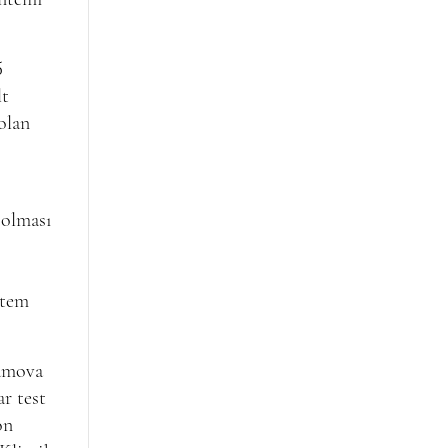
5
lt
olan
 olması
ntem
amova
r test
on