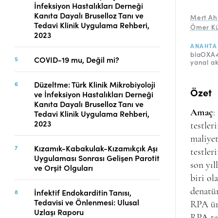
İnfeksiyon Hastalıkları Derneği
Telif Hakları
Kanıta Dayalı Bruselloz Tanı ve
Mert Ah
İletişim
Tedavi Klinik Uygulama Rehberi,
Ömer K
2023
ANAHTA
blaOXA
COVID-19 mu, Değil mi?
FACEBOOK
TWITTER
YOUTUBE
yanal a
Düzeltme: Türk Klinik Mikrobiyoloji
Özet
ve İnfeksiyon Hastalıkları Derneği
Kanıta Dayalı Bruselloz Tanı ve
Amaç
:
Tedavi Klinik Uygulama Rehberi,
2023
testler
maliyet
Kızamık-Kabakulak-Kızamıkçık Aşı
testler
Uygulaması Sonrası Gelişen Parotit
son yıl
ve Orşit Olguları
biri o
denatü
İnfektif Endokarditin Tanısı,
Tedavisi ve Önlenmesi: Ulusal
RPA ürü
Uzlaşı Raporu
RPA ta