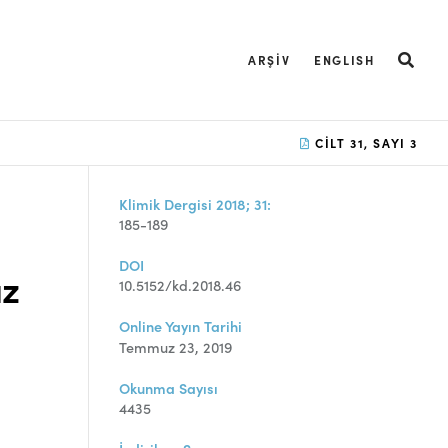
ARŞIV
ENGLISH
CILT 31, SAYI 3
Klimik Dergisi 2018; 31:
185-189
DOI
az
10.5152/kd.2018.46
Online Yayın Tarihi
Temmuz 23, 2019
Okunma Sayısı
4435