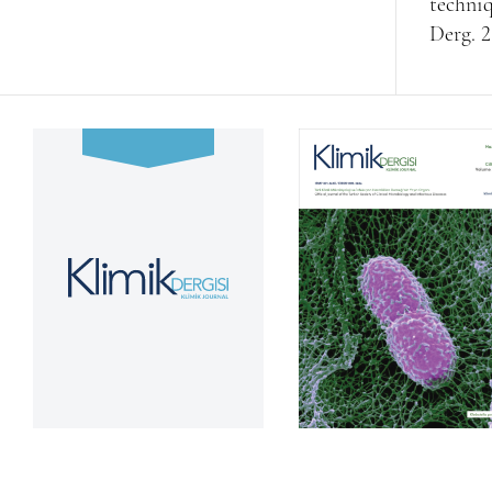
techniq
Derg. 2
Cilt 39, Sayı 2