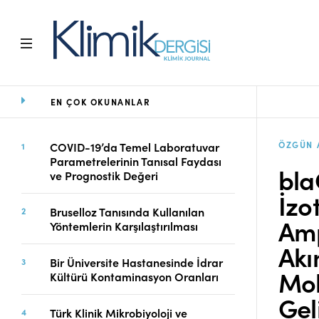
EN ÇOK OKUNANLAR
Ana Sayfa
Arşiv
Amaç ve Kapsam
ÖZGÜN 
COVID-19’da Temel Laboratuvar
Parametrelerinin Tanısal Faydası
Açık Erişim İlkesi
bla
ve Prognostik Değeri
Yayın Kurulu
İzo
Etik İlkeler
Bruselloz Tanısında Kullanılan
Editoryal Süreç
Amp
Yöntemlerin Karşılaştırılması
Danışmanlık Süreci
Akı
Yazarlara Bilgi
Bir Üniversite Hastanesinde İdrar
Mol
Online Makale
Kültürü Kontaminasyon Oranları
Gönderimi
Gel
Dizinler
Türk Klinik Mikrobiyoloji ve