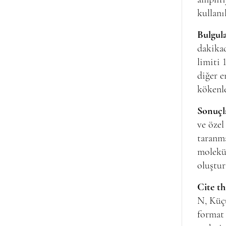
kullanı
Bulgul
dakikad
limiti 
diğer 
kökenle
Sonuçl
ve özel
taranma
molekül
oluştur
Cite th
N, Küçü
format