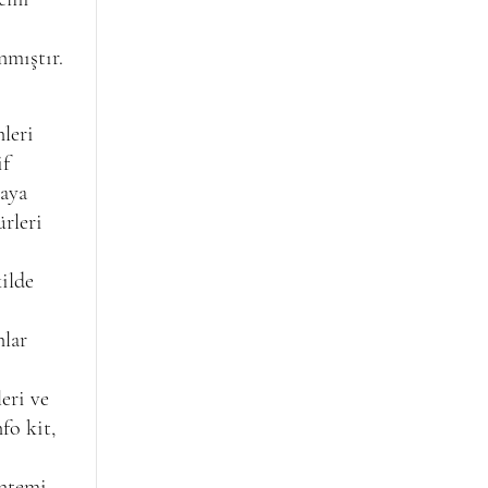
nmıştır.
leri
if
aya
ürleri
ilde
nlar
eri ve
fo kit,
öntemi