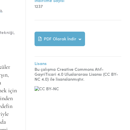
İndirilme Sayısı
1237
a
,
tekniği
PDF Olarak İndir
Lisans
küler
Bu çalışma Creative Commons Atıf-
GayriTicari 4.0 Uluslararası Lisansı (CC BY-
rşın,
NC 4.0) ile lisanslanmıştır.
u
mek için
rinden
edefin
iyle
ada
temi