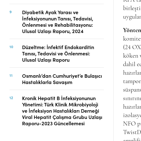
birleşt
Diyabetik Ayak Yarası ve
uygulan
İnfeksiyonunun Tanısı, Tedavisi,
Önlenmesi ve Rehabilitasyonu:
Yöntem
Ulusal Uzlaşı Raporu, 2024
komites
Düzeltme: İnfektif Endokarditin
(24 OX
Tanısı, Tedavisi ve Önlenmesi:
köken 
Ulusal Uzlaşı Raporu
dahil e
hazırla
Osmanlı’dan Cumhuriyet’e Bulaşıcı
tampon
Hastalıklarla Savaşım
süspans
Kronik Hepatit B İnfeksiyonunun
sınırın
Yönetimi: Türk Klinik Mikrobiyoloji
hazırla
ve İnfeksiyon Hastalıkları Derneği
izolasy
Viral Hepatit Çalışma Grubu Uzlaşı
Raporu-2023 Güncellemesi
NFO pr
TwistDx
amplifi