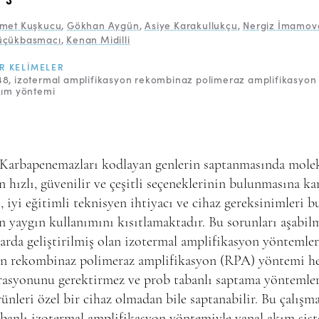
met Kuşkucu
,
Gökhan Aygün
,
Asiye Karakullukçu
,
Nergiz İmamov
üçükbasmacı
,
Kenan Midilli
R KELIMELER
48
izotermal amplifikasyon rekombinaz polimeraz amplifikasyon 
kım yöntemi
 Karbapenemazları kodlayan genlerin saptanmasında mole
in hızlı, güvenilir ve çeşitli seçeneklerinin bulunmasına ka
, iyi eğitimli teknisyen ihtiyacı ve cihaz gereksinimleri b
in yaygın kullanımını kısıtlamaktadır. Bu sorunları aşabil
larda geliştirilmiş olan izotermal amplifikasyon yöntemle
lan rekombinaz polimeraz amplifikasyon (RPA) yöntemi h
rasyonunu gerektirmez ve prob tabanlı saptama yöntemler
nleri özel bir cihaz olmadan bile saptanabilir. Bu çalışm
banlı izotermal amplifikasyon yöntemiyle yanal akım sis