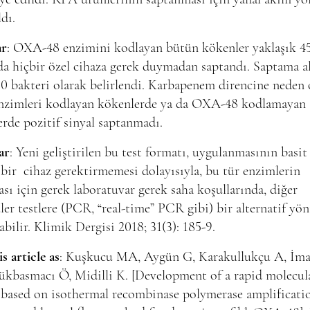
ldı.
ar
: OXA-48 enzimini kodlayan bütün kökenler yaklaşık 4
a hiçbir özel cihaza gerek duymadan saptandı. Saptama a
10 bakteri olarak belirlendi. Karbapenem direncine neden 
enzimleri kodlayan kökenlerde ya da OXA-48 kodlamayan
rde pozitif sinyal saptanmadı.
ar
: Yeni geliştirilen bu test formatı, uygulanmasının basit
 bir cihaz gerektirmemesi dolayısıyla, bu tür enzimlerin
sı için gerek laboratuvar gerek saha koşullarında, diğer
er testlere (PCR, “real-time” PCR gibi) bir alternatif yö
abilir. Klimik Dergisi 2018; 31(3): 185-9.
is article as
: Kuşkucu MA, Aygün G, Karakullukçu A, İm
kbasmacı Ö, Midilli K. [Development of a rapid molecula
 based on isothermal recombinase polymerase amplificati