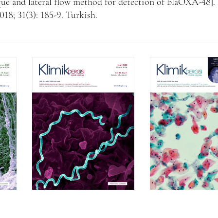
ue and lateral flow method for detection of blaOXA-48].
018; 31(3): 185-9. Turkish.
Cilt 39, Sayı 1
Cilt 38, Say