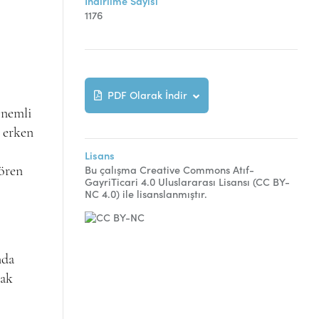
İndirilme Sayısı
1176
PDF Olarak İndir
önemli
, erken
Lisans
Bu çalışma Creative Commons Atıf-
gören
GayriTicari 4.0 Uluslararası Lisansı (CC BY-
NC 4.0) ile lisanslanmıştır.
nda
rak
,