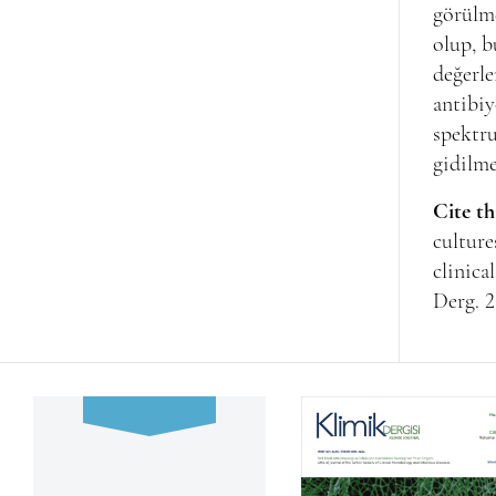
görülme
olup, b
değerle
antibiy
spektr
gidilme
Cite th
culture
clinica
Derg. 2