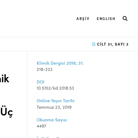
ARŞIV
ENGLISH
CILT 31, SAYI 3
Klimik Dergisi 2018; 31:
218-222
ik
DOI
10.5152/kd.2018.53
Online Yayın Tarihi
 Üç
Temmuz 23, 2019
Okunma Sayısı
4497