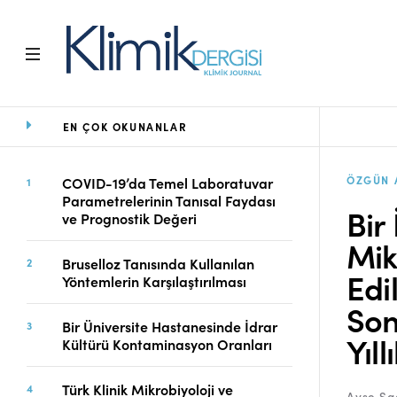
EN ÇOK OKUNANLAR
Ana Sayfa
Arşiv
Amaç ve Kapsam
ÖZGÜN 
COVID-19’da Temel Laboratuvar
Parametrelerinin Tanısal Faydası
Açık Erişim İlkesi
Bir
ve Prognostik Değeri
Yayın Kurulu
Mik
Etik İlkeler
Bruselloz Tanısında Kullanılan
Editoryal Süreç
Edi
Yöntemlerin Karşılaştırılması
Danışmanlık Süreci
Son
Yazarlara Bilgi
Bir Üniversite Hastanesinde İdrar
Yıll
Online Makale
Kültürü Kontaminasyon Oranları
Gönderimi
Dizinler
Türk Klinik Mikrobiyoloji ve
Ayşe Sa