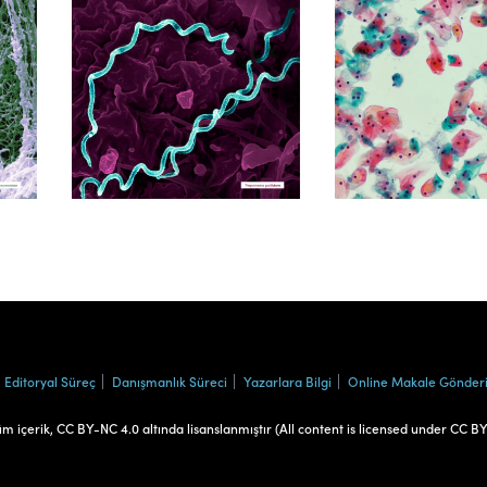
Cilt 39, Sayı 1
Cilt 38, Say
Editoryal Süreç
Danışmanlık Süreci
Yazarlara Bilgi
Online Makale Gönder
üm içerik, CC BY-NC 4.0 altında lisanslanmıştır (All content is licensed under CC B