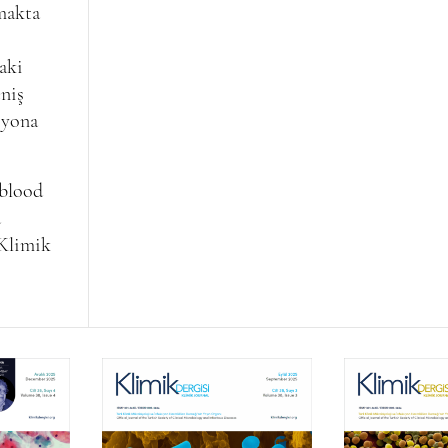
rmakta
taki
eniş
syona
 blood
d
 Klimik