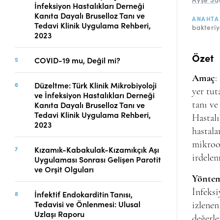
İnfeksiyon Hastalıkları Derneği
Telif Hakları
Kanıta Dayalı Bruselloz Tanı ve
ANAHTA
İletişim
Tedavi Klinik Uygulama Rehberi,
bakteri
2023
Özet
COVID-19 mu, Değil mi?
FACEBOOK
TWITTER
YOUTUBE
Amaç
:
Düzeltme: Türk Klinik Mikrobiyoloji
yer tut
ve İnfeksiyon Hastalıkları Derneği
Kanıta Dayalı Bruselloz Tanı ve
tanı ve
Tedavi Klinik Uygulama Rehberi,
Hastalı
2023
hastala
mikroor
Kızamık-Kabakulak-Kızamıkçık Aşı
irdelen
Uygulaması Sonrası Gelişen Parotit
ve Orşit Olguları
Yöntem
İnfeksi
İnfektif Endokarditin Tanısı,
Tedavisi ve Önlenmesi: Ulusal
izlenen
Uzlaşı Raporu
değerle