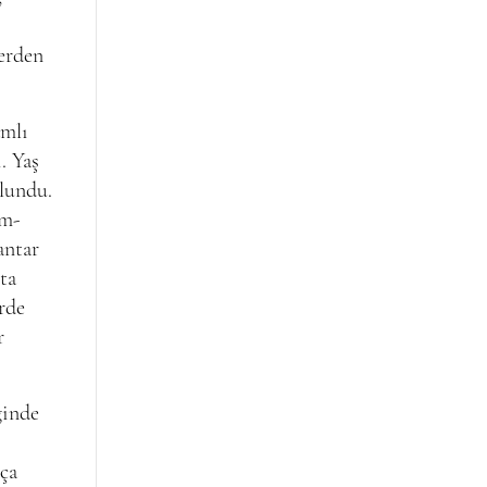
lerden
amlı
. Yaş
lundu.
am-
antar
ta
rde
r
ğinde
kça