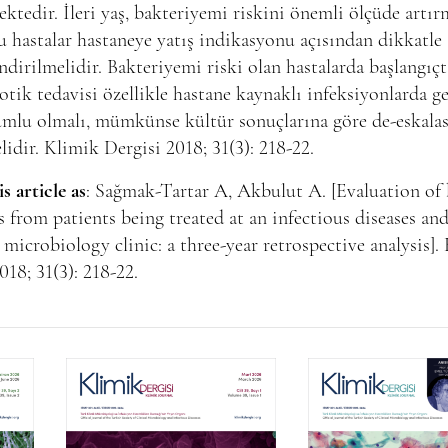
ktedir. İleri yaş, bakteriyemi riskini önemli ölçüde artı
u hastalar hastaneye yatış indikasyonu açısından dikkatle
ndirilmelidir. Bakteriyemi riski olan hastalarda başlangıç
otik tedavisi özellikle hastane kaynaklı infeksiyonlarda g
umlu olmalı, mümkünse kültür sonuçlarına göre de-eskala
lidir. Klimik Dergisi 2018; 31(3): 218-22.
is article as
: Sağmak-Tartar A, Akbulut A. [Evaluation of
s from patients being treated at an infectious diseases an
l microbiology clinic: a three-year retrospective analysis].
018; 31(3): 218-22.