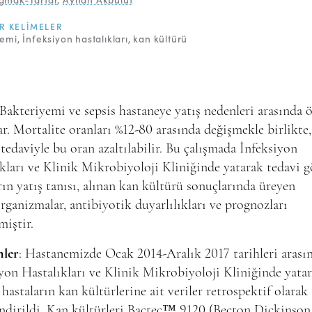
R KELIMELER
yemi
İnfeksiyon hastalıkları
kan kültürü
 Bakteriyemi ve sepsis hastaneye yatış nedenleri arasında 
ar. Mortalite oranları %12-80 arasında değişmekle birlikte
 tedaviyle bu oran azaltılabilir. Bu çalışmada İnfeksiyon
kları ve Klinik Mikrobiyoloji Kliniğinde yatarak tedavi 
rın yatış tanısı, alınan kan kültürü sonuçlarında üreyen
ganizmalar, antibiyotik duyarlılıkları ve prognozları
miştir.
ler
: Hastanemizde Ocak 2014-Aralık 2017 tarihleri arası
yon Hastalıkları ve Klinik Mikrobiyoloji Kliniğinde yata
 hastaların kan kültürlerine ait veriler retrospektif olarak
ndirildi. Kan kültürleri Bactec™ 9120 (Becton Dickinson