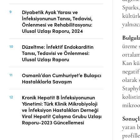
Sparks
Diyabetik Ayak Yarası ve
kültürl
İnfeksiyonunun Tanısı, Tedavisi,
Önlenmesi ve Rehabilitasyonu:
yalnızc
Ulusal Uzlaşı Raporu, 2024
Bulgul
Düzeltme: İnfektif Endokarditin
üreme s
Tanısı, Tedavisi ve Önlenmesi:
ortala
Ulusal Uzlaşı Raporu
Kan kü
negatif
Osmanlı’dan Cumhuriyet’e Bulaşıcı
olarak 
Hastalıklarla Savaşım
Staphyl
Kronik Hepatit B İnfeksiyonunun
kolisti
Yönetimi: Türk Klinik Mikrobiyoloji
mikroo
ve İnfeksiyon Hastalıkları Derneği
Viral Hepatit Çalışma Grubu Uzlaşı
Sonuçl
Raporu-2023 Güncellemesi
yatan b
profill