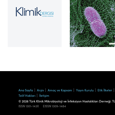
Cilt 39, Sayı 2
Ana Sayfa
Arşiv
Amaç ve Kapsam
Yayın Kurulu
Etik İlkeler
Telif Hakları
İletişim
© 2026 Türk Klinik Mikrobiyoloji ve İnfeksiyon Hastalıkları Derneği. T
ISSN
1301-143X
EISSN
1309-1484