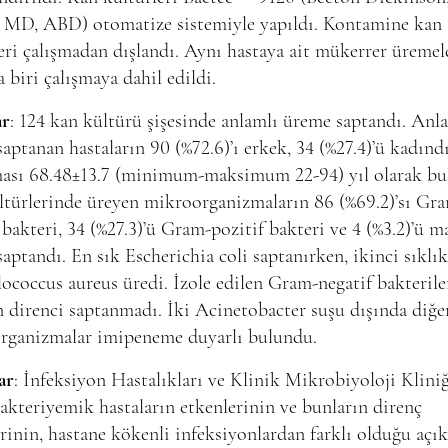
, MD, ABD) otomatize sistemiyle yapıldı. Kontamine kan
eri çalışmadan dışlandı. Aynı hastaya ait mükerrer üreme
a biri çalışmaya dahil edildi.
ar
: 124 kan kültürü şişesinde anlamlı üreme saptandı. Anl
aptanan hastaların 90 (%72.6)’ı erkek, 34 (%27.4)’ü kadındı
ması 68.48±13.7 (minimum-maksimum 22-94) yıl olarak bu
ltürlerinde üreyen mikroorganizmaların 86 (%69.2)’sı Gr
 bakteri, 34 (%27.3)’ü Gram-pozitif bakteri ve 4 (%3.2)’ü m
saptandı. En sık Escherichia coli saptanırken, ikinci sıklık
ococcus aureus üredi. İzole edilen Gram-negatif bakterile
n direnci saptanmadı. İki Acinetobacter suşu dışında diğe
rganizmalar imipeneme duyarlı bulundu.
ar
: İnfeksiyon Hastalıkları ve Klinik Mikrobiyoloji Klini
akteriyemik hastaların etkenlerinin ve bunların direnç
erinin, hastane kökenli infeksiyonlardan farklı olduğu açı