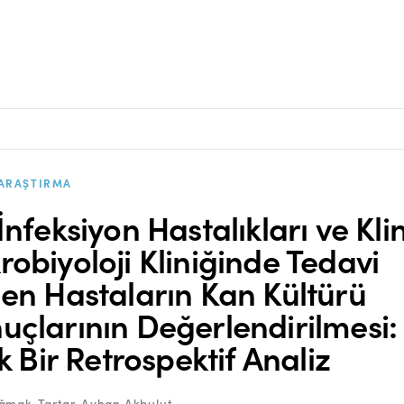
ARAŞTIRMA
 İnfeksiyon Hastalıkları ve Klin
robiyoloji Kliniğinde Tedavi
len Hastaların Kan Kültürü
uçlarının Değerlendirilmesi:
ık Bir Retrospektif Analiz
ğmak-Tartar
,
Ayhan Akbulut